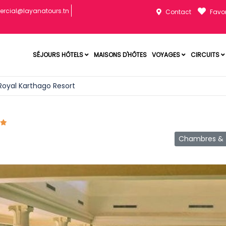
rcial@layanatours.tn
Contact
Favor
SÉJOURS HÔTELS
MAISONS D'HÔTES
VOYAGES
CIRCUITS
Royal Karthago Resort
Chambres & T