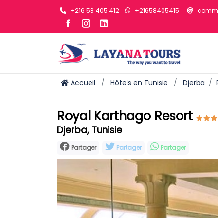
+216 58 405 412
+21658405415
comme
Accueil
Hôtels en Tunisie
Djerba
Royal Karthago Resort
Djerba, Tunisie
Partager
Partager
Partager