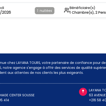
ndi
Bénéficiaire(s)
1
nuitées
8/2026
1
Chambre(s),
2
Per
nue chez LAYANA TOURS, votre partenaire de confiance pour de
5, notre agence s'engage à offrir des services de qualité supéri
ent aux attentes de nos clients les plus exigeants.
LAYANA TO
THAGE CENTER SOUSSE
63 AVENUE
05 414
+216 58 40