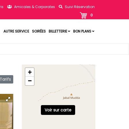
is
Amicales & Corporates
Suivi Réservation
0
AUTRE SERVICE
SOIRÉES
BILLETTERIE
BON PLANS
+
arifs
−
Voir sur carte