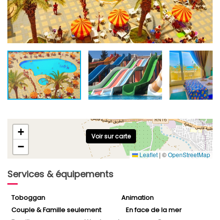
+
Voir sur carte
−
Leaflet
|
©
OpenStreetMap
Services & équipements
Toboggan
Animation
Couple & Famille seulement
En face de la mer