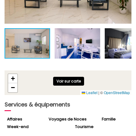
+
Voir sur carte
−
Leaflet
|
©
OpenStreetMap
Services & équipements
Affaires
Voyages de Noces
Famille
Week-end
Tourisme