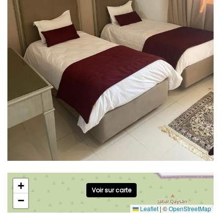
+
Voir sur carte
−
Leaflet
|
©
OpenStreetMap