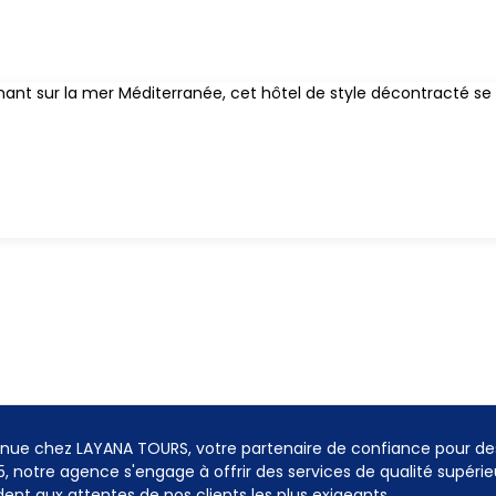
ant sur la mer Méditerranée, cet hôtel de style décontracté se t
nue chez LAYANA TOURS, votre partenaire de confiance pour de
5, notre agence s'engage à offrir des services de qualité supéri
ent aux attentes de nos clients les plus exigeants.