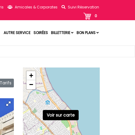
is
Amicales & Corporates
Suivi Réservation
0
AUTRE SERVICE
SOIRÉES
BILLETTERIE
BON PLANS
+
arifs
−
Voir sur carte