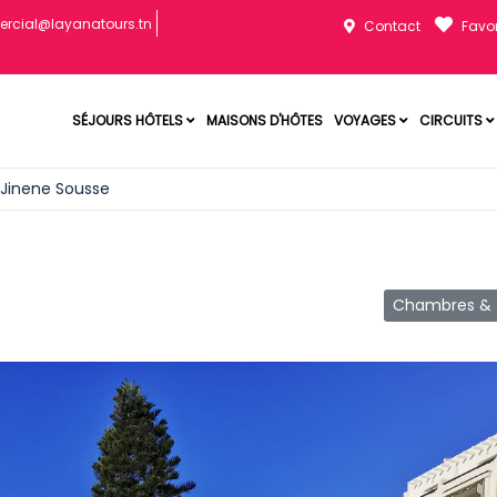
rcial@layanatours.tn
Contact
Favor
SÉJOURS HÔTELS
MAISONS D'HÔTES
VOYAGES
CIRCUITS
Jinene Sousse
Chambres & T