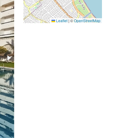
Leaflet
|
©
OpenStreetMap