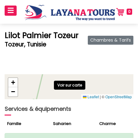
0
Lilot Palmier Tozeur
Chambres & Tarifs
Tozeur, Tunisie
+
Voir sur carte
−
Leaflet
|
©
OpenStreetMap
Services & équipements
Famille
Saharien
Charme