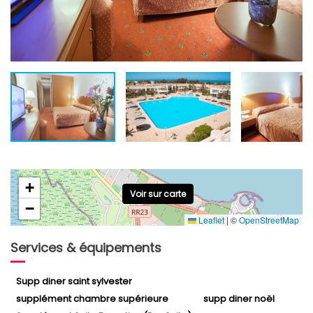
+
Voir sur carte
−
Leaflet
|
©
OpenStreetMap
Services & équipements
Supp diner saint sylvester
supplément chambre supérieure
supp diner noël