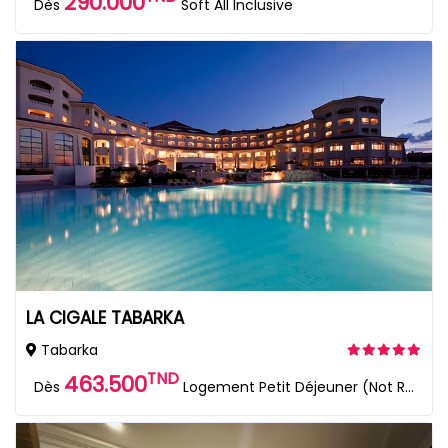
290.000
Dès
Soft All Inclusive
LA CIGALE TABARKA
Tabarka
TND
463.500
Dès
Logement Petit Déjeuner (Not Refundable)