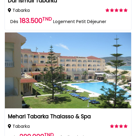
Dar Ismail Tabarka
Tabarka
TND
183.500
Dès
Logement Petit Déjeuner
Mehari Tabarka Thalasso & Spa
Tabarka
TND