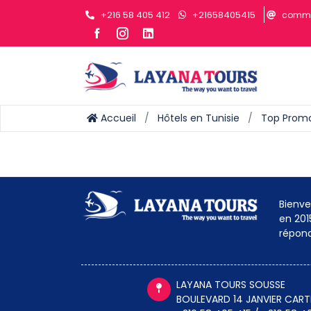
+216 58 405 412
+21658405415
comme
Accueil
Hôtels en Tunisie
Top Prom
Bienve
en 201
répond
LAYANA TOURS SOUSSE
BOULEVARD 14 JANVIER CAR