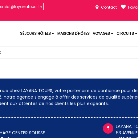
rcial@layanatours.tn
Contact
Favor
SÉJOURS HÔTELS
MAISONS D'HÔTES
VOYAGES
CIRCUITS
o
nue chez LAYANA TOURS, votre partenaire de confiance pour de
5, notre agence s'engage à offrir des services de qualité supéri
ent aux attentes de nos clients les plus exigeants.
LAYANA TO
THAGE CENTER SOUSSE
63 AVENUE