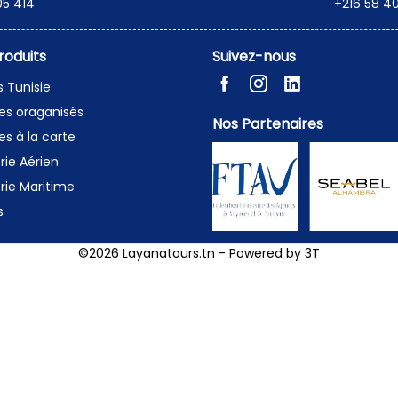
05 414
+216 58 40
roduits
Suivez-nous
s Tunisie
es oraganisés
Nos Partenaires
s à la carte
erie Aérien
erie Maritime
s
©2026 Layanatours.tn - Powered by
3T