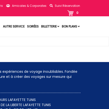
is
Amicales & Corporates
Suivi Réservation
0
AUTRE SERVICE
SOIRÉES
BILLETTERIE
BON PLANS
s expériences de voyage inoubliables. Fondée
eure et à créer des voyages sur mesure qui
URS LAFAYETTE TUNIS
 DE LA LIBERTE LAFAYETTE TUNIS