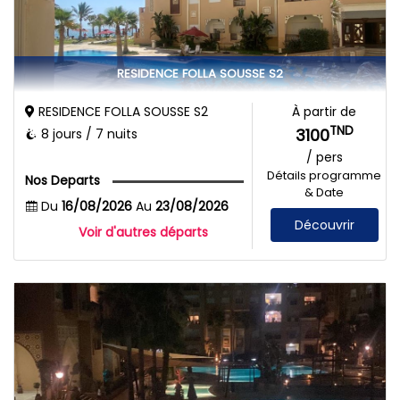
RESIDENCE FOLLA SOUSSE S2
RESIDENCE FOLLA SOUSSE S2
À partir de
TND
3100
8 jours / 7 nuits
/ pers
Détails programme
Nos Departs
& Date
Du
16/08/2026
Au
23/08/2026
Découvrir
Voir d'autres départs