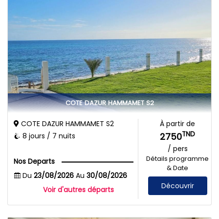
COTE DAZUR HAMMAMET S2
COTE DAZUR HAMMAMET S2
À partir de
TND
2750
8 jours / 7 nuits
/ pers
Détails programme
Nos Departs
& Date
Du
23/08/2026
Au
30/08/2026
Découvrir
Voir d'autres départs