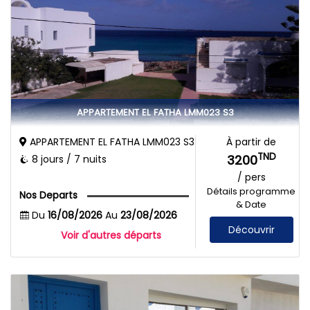
APPARTEMENT EL FATHA LMM023 S3
APPARTEMENT EL FATHA LMM023 S3
À partir de
TND
3200
8 jours / 7 nuits
/ pers
Détails programme
Nos Departs
& Date
Du
16/08/2026
Au
23/08/2026
Découvrir
Voir d'autres départs