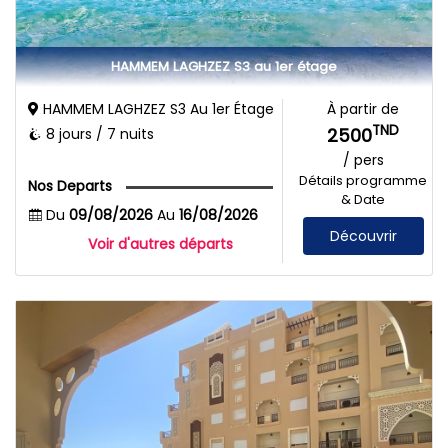
HAMMEM LAGHZEZ S3 au 1er étage
HAMMEM LAGHZEZ S3 Au 1er Étage
À partir de
TND
2500
8 jours / 7 nuits
/ pers
Détails programme
Nos Departs
& Date
Du
09/08/2026
Au
16/08/2026
Découvrir
Voir d'autres départs