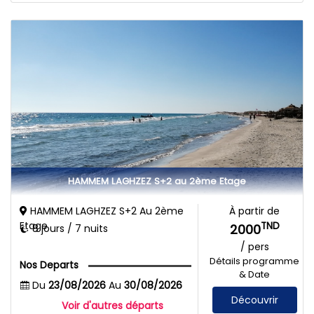
HAMMEM LAGHZEZ S+2 au 2ème Etage
HAMMEM LAGHZEZ S+2 Au 2ème
À partir de
Etage
TND
2000
8 jours / 7 nuits
/ pers
Détails programme
Nos Departs
& Date
Du
23/08/2026
Au
30/08/2026
Découvrir
Voir d'autres départs