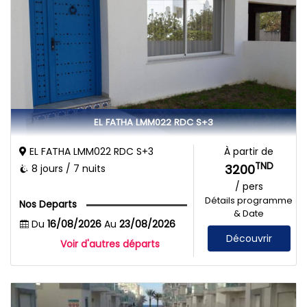
EL FATHA LMM022 RDC S+3
EL FATHA LMM022 RDC S+3
À partir de
TND
3200
8 jours / 7 nuits
/ pers
Détails programme
Nos Departs
& Date
Du
16/08/2026
Au
23/08/2026
Découvrir
Voir d'autres départs