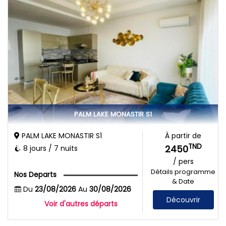
PALM LAKE MONASTIR S1
PALM LAKE MONASTIR S1
À partir de
TND
2450
8 jours / 7 nuits
/ pers
Détails programme
Nos Departs
& Date
Du
23/08/2026
Au
30/08/2026
Découvrir
Voir d'autres départs