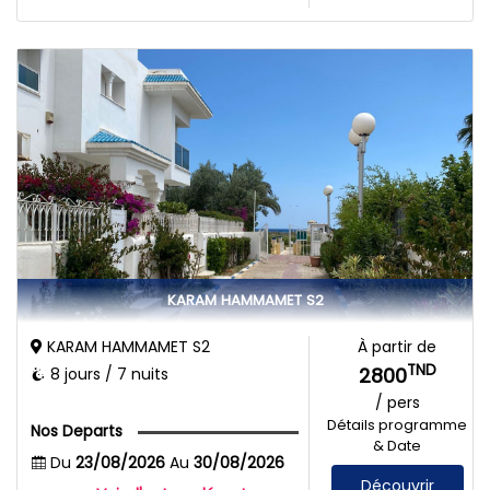
KARAM HAMMAMET S2
KARAM HAMMAMET S2
À partir de
TND
2800
8 jours / 7 nuits
/ pers
Détails programme
Nos Departs
& Date
Du
23/08/2026
Au
30/08/2026
Découvrir