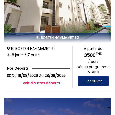
EL BOSTEN HAMMAMET S2
EL BOSTEN HAMMAMET S2
À partir de
TND
3500
8 jours / 7 nuits
/ pers
Détails programme
Nos Departs
& Date
Du
16/08/2026
Au
23/08/2026
Découvrir
Voir d'autres départs