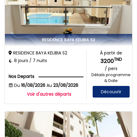
RESIDENCE BAYA KELIBIA S2
RESIDENCE BAYA KELIBIA S2
À partir de
TND
3200
8 jours / 7 nuits
/ pers
Détails programme
Nos Departs
& Date
Du
16/08/2026
Au
23/08/2026
Découvrir
Voir d'autres départs