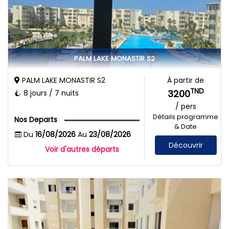
PALM LAKE MONASTIR S2
PALM LAKE MONASTIR S2
À partir de
TND
3200
8 jours / 7 nuits
/ pers
Détails programme
Nos Departs
& Date
Du
16/08/2026
Au
23/08/2026
Découvrir
Voir d'autres départs